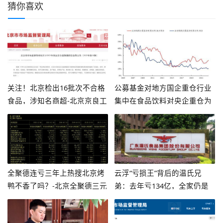
猜你喜欢
关注！北京检出16批次不合格
公募基金对地方国企重仓行业
食品，涉知名商超-北京京良工
集中在食品饮料对央企重仓为
贸有限责任公司
国防军工、房地产和商贸零售-
基金重仓股票好吗
全聚德连亏三年上热搜北京烤
云浮“亏损王”背后的温氏兄
鸭不香了吗？-北京全聚德三元
弟：去年亏134亿，全家仍是
金星食品公司
亿万富豪-广东温氏食品集团有
限公司io