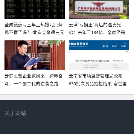
全聚德连亏三年上热搜北京烤
云浮“亏损王”背后的温氏兄
鸭不香了吗？-北京全聚德三元
弟：去年亏134亿，全家仍是
金星食品公司
亿万富豪-广东温氏食品集团有
限公司io
云梦民营企业家风采∣跨界奋
云南省市场监督管理局公布
斗，一个创二代的逆袭之路
630批次食品抽检结果-宏世国
——记湖北明达食品有限公司
际贸易有限公司
总经理李云明-民营上市公司高
管
关于本站