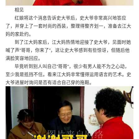
相见
红娘将这个消息告诉史大爷后，史大爷非常高兴地答应
了，并穿上了一套时尚的西装，整理得整齐划一，准备去江大
妈的家赴约。
到了江大妈家后，江大妈热情地迎接了史大爷，见面时她
喊了声“哥哥，你来了”，这让史大爷感到有些惊讶，但随后他
满脸笑容地回应。
毕竟听到别人叫自己“哥哥”，很少有男人能不为之心动，
至少我是抵挡不住。看来江大妈非常懂得运用语言的艺术。史
大爷进屋时询问是否有适合自己穿的拖鞋。