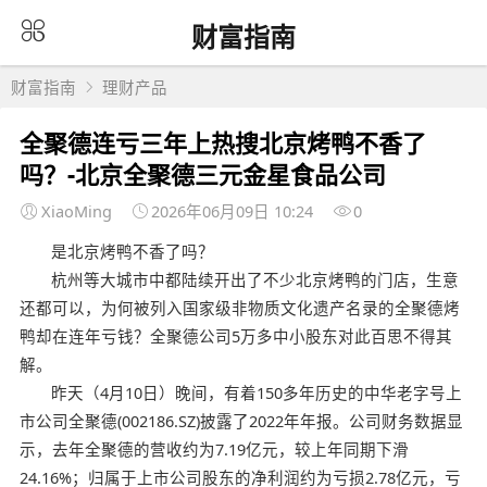
财富指南
财富指南
理财产品
全聚德连亏三年上热搜北京烤鸭不香了
吗？-北京全聚德三元金星食品公司
XiaoMing
2026年06月09日 10:24
0
是北京烤鸭不香了吗？
杭州等大城市中都陆续开出了不少北京烤鸭的门店，生意
还都可以，为何被列入国家级非物质文化遗产名录的全聚德烤
鸭却在连年亏钱？全聚德公司5万多中小股东对此百思不得其
解。
昨天（4月10日）晚间，有着150多年历史的中华老字号上
市公司全聚德(002186.SZ)披露了2022年年报。公司财务数据显
示，去年全聚德的营收约为7.19亿元，较上年同期下滑
24.16%；归属于上市公司股东的净利润约为亏损2.78亿元，亏