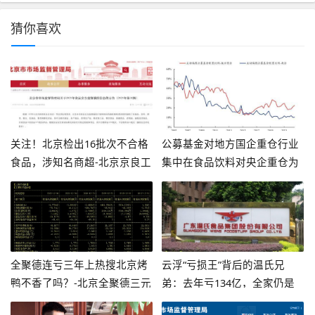
猜你喜欢
关注！北京检出16批次不合格
公募基金对地方国企重仓行业
食品，涉知名商超-北京京良工
集中在食品饮料对央企重仓为
贸有限责任公司
国防军工、房地产和商贸零售-
基金重仓股票好吗
全聚德连亏三年上热搜北京烤
云浮“亏损王”背后的温氏兄
鸭不香了吗？-北京全聚德三元
弟：去年亏134亿，全家仍是
金星食品公司
亿万富豪-广东温氏食品集团有