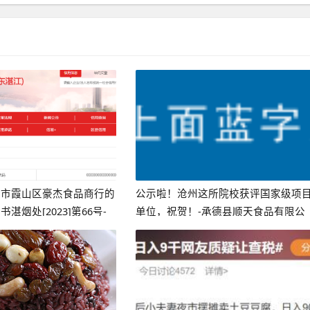
江市霞山区豪杰食品商行的
公示啦！沧州这所院校获评国家级项
湛烟处[2023]第66号-
单位，祝贺！-承德县顺天食品有限公
烟多少钱
司