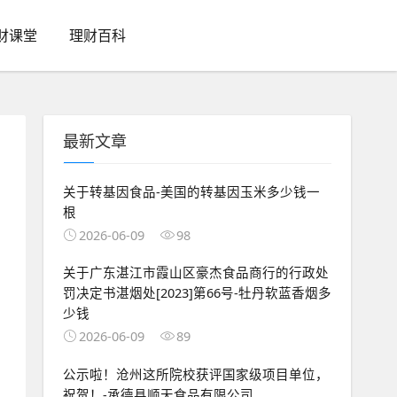
财课堂
理财百科
最新文章
关于转基因食品-美国的转基因玉米多少钱一
根
2026-06-09
98
关于广东湛江市霞山区豪杰食品商行的行政处
罚决定书湛烟处[2023]第66号-牡丹软蓝香烟多
少钱
2026-06-09
89
公示啦！沧州这所院校获评国家级项目单位，
祝贺！-承德县顺天食品有限公司