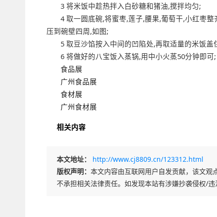
3 将米饭中趁热拌入白砂糖和猪油,搅拌均匀;
4 取一圆底碗,将蜜枣,莲子,腰果,葡萄干,小红
压到碗壁四周,如图;
5 取豆沙馅按入中间的凹陷处,再取适量的米饭盖
6 将做好的八宝饭入蒸锅,用中小火蒸50分钟即可;
食品展
广州食品展
食材展
广州食材展
相关内容
本文地址：
http://www.cj8809.cn/123312.html
版权声明：
本文内容由互联网用户自发贡献，该文观
不承担相关法律责任。如发现本站有涉嫌抄袭侵权/违