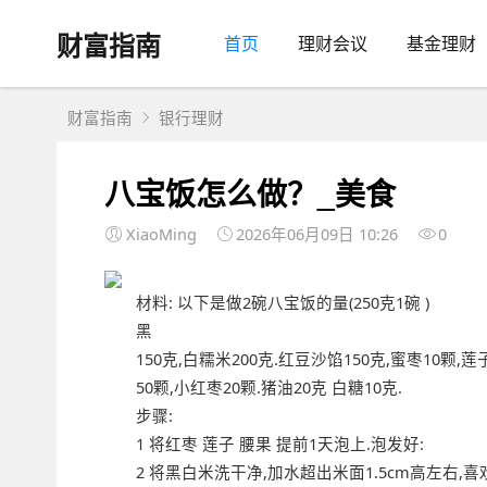
财富指南
首页
理财会议
基金理财
财富指南
银行理财
八宝饭怎么做？_美食
XiaoMing
2026年06月09日 10:26
0
材料: 以下是做2碗八宝饭的量(250克1碗 )
黑
150克,白糯米200克.红豆沙馅150克,蜜枣10颗,莲子
50颗,小红枣20颗.猪油20克 白糖10克.
步骤:
1 将红枣 莲子 腰果 提前1天泡上.泡发好:
2 将黑白米洗干净,加水超出米面1.5cm高左右,