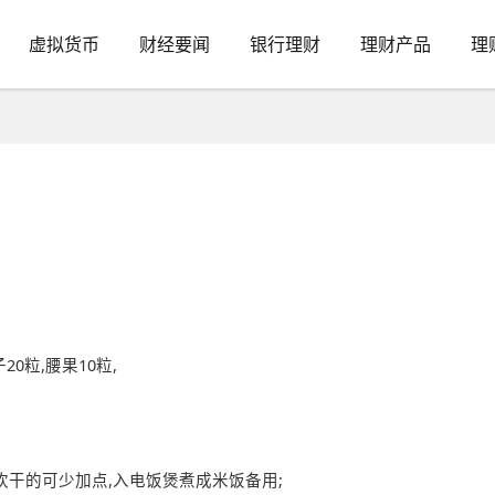
虚拟货币
财经要闻
银行理财
理财产品
理
20粒,腰果10粒,
喜欢干的可少加点,入电饭煲煮成米饭备用;