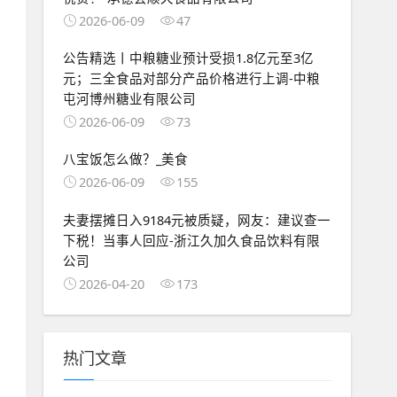
2026-06-09
47
公告精选丨中粮糖业预计受损1.8亿元至3亿
元；三全食品对部分产品价格进行上调-中粮
屯河博州糖业有限公司
2026-06-09
73
八宝饭怎么做？_美食
2026-06-09
155
夫妻摆摊日入9184元被质疑，网友：建议查一
下税！当事人回应-浙江久加久食品饮料有限
公司
2026-04-20
173
热门文章