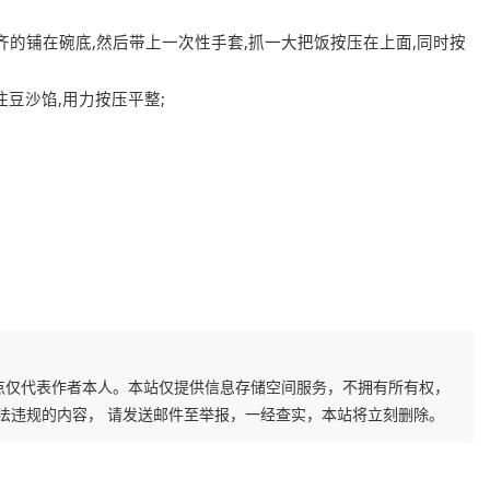
枣整齐的铺在碗底,然后带上一次性手套,抓一大把饭按压在上面,同时按
住豆沙馅,用力按压平整;
点仅代表作者本人。本站仅提供信息存储空间服务，不拥有所有权，
法违规的内容， 请发送邮件至举报，一经查实，本站将立刻删除。