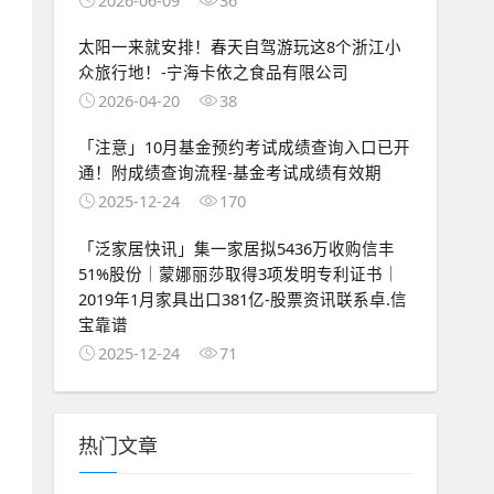
太阳一来就安排！春天自驾游玩这8个浙江小
众旅行地！-宁海卡依之食品有限公司
2026-04-20
38
「注意」10月基金预约考试成绩查询入口已开
通！附成绩查询流程-基金考试成绩有效期
2025-12-24
170
「泛家居快讯」集一家居拟5436万收购信丰
51%股份｜蒙娜丽莎取得3项发明专利证书｜
2019年1月家具出口381亿-股票资讯联系卓.信
宝靠谱
2025-12-24
71
热门文章