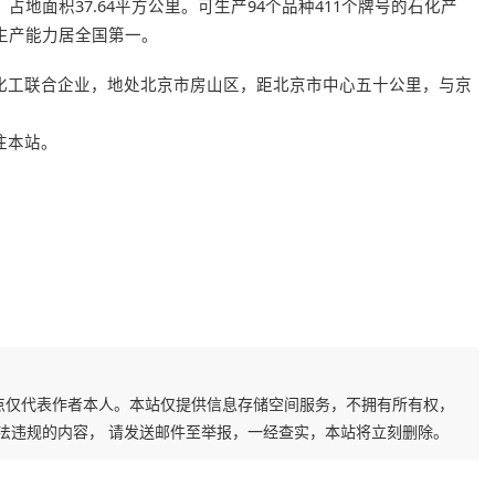
，占地面积37.64平方公里。可生产94个品种411个牌号的石化产
生产能力居全国第一。
化工联合企业，地处北京市房山区，距北京市中心五十公里，与京
注本站。
点仅代表作者本人。本站仅提供信息存储空间服务，不拥有所有权，
法违规的内容， 请发送邮件至举报，一经查实，本站将立刻删除。