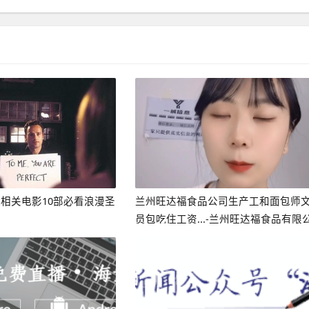
相关电影10部必看浪漫圣
兰州旺达福食品公司生产工和面包师
员包吃住工资...-兰州旺达福食品有限
司