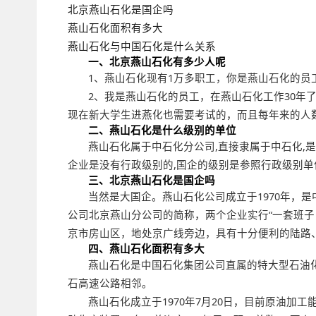
北京燕山石化是国企吗
燕山石化面积有多大
燕山石化与中国石化是什么关系
一、北京燕山石化有多少人呢
1、燕山石化现有1万多职工，你是燕山石化的员
2、我是燕山石化的员工，在燕山石化工作30年
现在新大学生进燕化也需要考试的，而且每年来的人
二、燕山石化是什么级别的单位
燕山石化属于中石化分公司,直接隶属于中石化,
企业是没有行政级别的,国企的级别是参照行政级别单
三、北京燕山石化是国企吗
当然是大国企。燕山石化公司成立于1970年，
公司北京燕山分公司的简称，两个企业实行“一套班子
京市房山区，地处京广线旁边，具有十分便利的陆路
四、燕山石化面积有多大
燕山石化是中国石化集团公司直属的特大型石油
石高速公路相邻。
燕山石化成立于1970年7月20日，目前原油加工