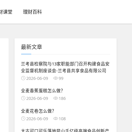
财课堂
理财百科
最新文章
兰考县检察院与13家职能部门召开构建食品安
全监督机制座谈会-兰考县共享食品有限公司
2026-06-09
99
全麦香蕉蛋糕怎么做？
2026-06-09
186
全麦花卷怎么做？
2026-06-09
108
太古可口可乐落地昆山千亿级高端食品创新产