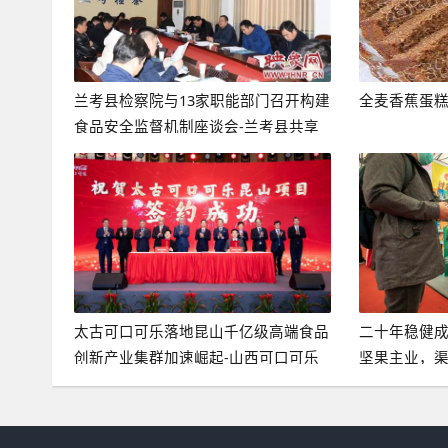
兰考县检察院与13家职能部门召开构建
全麦香蕉蛋
食品安全监督机制座谈会-兰考县共享
食品有限公司
太古可口可乐落地昆山千亿级高端食品
二十年稳健
创新产业集群加速崛起-山西可口可乐
坚果主业，渠
公司
洽洽食品有