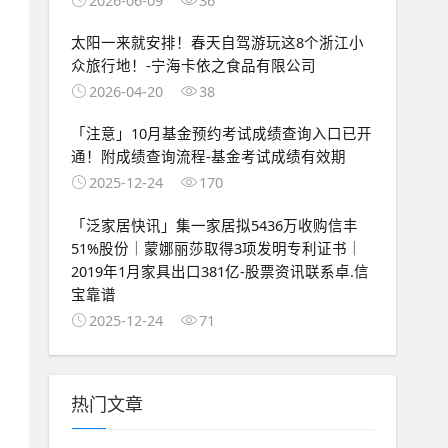
太阳一来就安排！春天自驾游玩这8个浙江小
众旅行地！-宁海卡依之食品有限公司
2026-04-20
38
「注意」10月基金预约考试成绩查询入口已开
通！附成绩查询流程-基金考试成绩有效期
2025-12-24
170
「泛家居快讯」集一家居拟5436万收购信丰
51%股份｜蒙娜丽莎取得3项发明专利证书｜
2019年1月家具出口381亿-股票资讯联系卓.信
宝靠谱
2025-12-24
71
热门文章