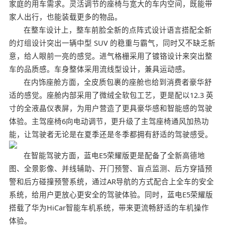
家庭的用车需求。灵活调节的座椅与宽大的车内空间，既能带
家人出行，也能装载更多的物品。
在整车设计上，整车前脸全新的点阵式设计语言搭配全新
的灯组设计突出一辆中型 SUV 的稳重与霸气，同时又不缺乏新
意，给人眼前一亮的感觉。进气格栅采用了镀铬设计来突出整
车的品质感。车身整体采用流线型设计，兼具运动感。
在内饰座舱方面，全皮质包裹的座舱也给到消费者豪华舒
适的感觉。座舱内部采用了微绒全软包工艺，更是配以12.3 英
寸的全液晶仪表屏，为用户营造了更具豪华感和智能感的驾驶
体验。主驾座椅6向电动调节，更升级了主驾座椅通风加热功
能，让驾驶者无论是在夏季还是冬季都拥有舒适的驾驶感受。
在智能驾驶方面，蓝电E5荣耀版更是配备了全新高德地
图、全景影像、并线辅助、开门预警、盲点监测、后方穿插预
警和后方碰撞预警系统，通过AR导航的方式配合上全车的安全
系统，给用户更放心更安全的驾驶体验。同时，蓝电E5荣耀版
搭载了华为HiCar智能车机系统，带来更流畅舒适的车机操作
体验。