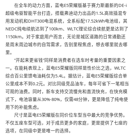
在全车的动力方面，蓝电E5荣耀版基于赛力斯最新的DE-i
超级电驱智能平台打造，搭载弗迪动力出品的1.5L高效插混专
用发动机和DHT300电混系统，全系标配17.52kWh电池组，其
NEDC纯电续航达到了100km、WLTC理论综合续航更是达到了
1150km。对于家庭用户而言，无论是城区道路的日常通勤还
是周末周边城市的自驾需求，告别里程焦虑，想去哪里就去哪
里。
“开起来更省钱”同样是消费者在选车时考量的重要因素之
一。在能耗表现上，蓝电E5荣耀版同样是性价比之选，WLTC
综合百公里馈电油耗仅为5.4L。据估计，蓝电E5荣耀版综合单
公里成本不到0.2元。对比同级竞品油车，每年可省下一笔相当
可观的油费。同时，新车支持交流慢充和直流快充，在快充模
式下，电池容量从30%-80%，仅需48分钟，更是降低了纯电使
用下的补能焦虑。
尺寸是蓝电E5荣耀版在同价位车型当中最大的竞争优势。
不仅五座车型可选，对于成员更多的家庭，更是提供了七座的
选项，在同级中更是唯一的选择。