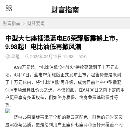
财富指南
财富指南
财经要闻
中型大七座插混蓝电E5荣耀版震撼上市，
9.98起！电比油低再掀风潮
星蕴
2024年04月15日 15:38
0
9.98万元起，“电比油低”的“战火”持续蔓延到了十万元市
场。4月10日，蓝电E5荣耀版正式发布上市，起售价更是来到
了十万元以内，将“电比油低”再升级，成为目前七座中型插混
SUV市场最具性价比之选。不仅如此，在6月30日之前下定的用
户更是享有多重权益，例如终身质保、终身免费基础保养等
等。
蓝电E5荣耀版带来了全新的慕云灰配色，时尚的同时又彰
显沉稳与品质，更是给到用户五座和七座两种选择来覆盖不同