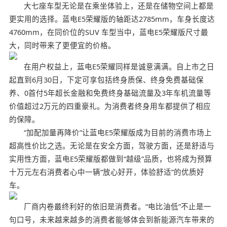
大七座车型无论是在乘坐体验上，还是在储物空间上都是
更实用的选择。蓝电E5荣耀版的轴距达2785mm，车身长度达
4760mm，在同价位的SUV 车型当中，蓝电E5荣耀版尺寸最
大，同时带来了更便宜的价格。
在用户权益上，蓝电E5荣耀同样是诚意满满。自上市之日
起直到6月30日，下定可享包括终身质保、终身免费基础保
养、0首付5年超长金融和免费终身基础流量及3年车机流量等
价值超过2万元的四重豪礼。为消费者终身用车都提供了相应
的保障。
“加配加量再降价”让蓝电E5荣耀版成为目前的消费市场上
超高性价比之选。无论是在安全方面，驾驶方面，还是舒适与
实用性方面，蓝电E5荣耀版都做到“越级”品质，也将成为预算
十万元左右消费者心中一辆“放心好开，体验舒适”的优质好
车。
厂商内卷最终利好的依旧是消费者。“电比油低”不止是一
句口号，未来越来越多的消费者能够体会到新能源汽车带来的