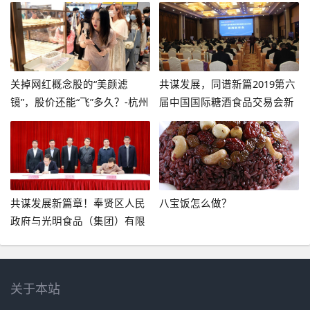
健康体育基金会
多少钱
关掉网红概念股的“美颜滤
共谋发展，同谱新篇2019第六
镜”，股价还能“飞”多久？-杭州
届中国国际糖酒食品交易会新
天风食品有限公司
闻发布会在宁举办-泸州系列酒
多少参加南京糖酒会
共谋发展新篇章！奉贤区人民
八宝饭怎么做？
政府与光明食品（集团）有限
公司签订战略合作框架协议-梅
林正广和食品有限公司
关于本站