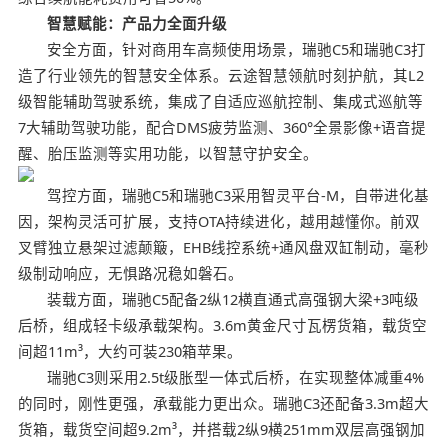
智慧赋能：产品力全面升级
安全方面，针对商用车高频使用场景，瑞驰C5和瑞驰C3打
造了行业领先的智慧安全体系。云途智慧领航时刻护航，其L2
级智能辅助驾驶系统，集成了自适应巡航控制、集成式巡航等
7大辅助驾驶功能，配合DMS疲劳监测、360°全景影像+语音提
醒、胎压监测等实用功能，以智慧守护安全。
驾控方面，瑞驰C5和瑞驰C3采用智灵平台-M，自带进化基
因，架构灵活可扩展，支持OTA持续进化，越用越懂你。前双
叉臂独立悬架过滤颠簸，EHB线控系统+通风盘双缸制动，毫秒
级制动响应，无惧路况稳如磐石。
装载方面，瑞驰C5配备2纵12横直通式高强钢大梁+3吨级
后桥，组成轻卡级承载架构。3.6m黄金尺寸瓦楞货箱，载货空
间超11m³，大约可装230箱苹果。
瑞驰C3则采用2.5t级胀型一体式后桥，在实现整体减重4%
的同时，刚性更强，承载能力更出众。瑞驰C3还配备3.3m超大
货箱，载货空间超9.2m³，并搭载2纵9横251mm双层高强钢加