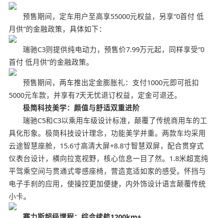
预售期间，定车用户至高享55000元权益，另享“0首付 低
月供”的金融政策，具体如下：
瑞驰C3则提供纯电动力，预售价7.99万元起，同样享受“0
首付 低月供”的金融政策。
预售期间，两车推出定金膨胀礼：支付1000元即可抵扣
5000元车款，并享有7天无忧退订权益，定金可退还。
极简科技美学：颜值与舒适双重进阶
瑞驰C5和C3以乘用车级设计标准，颠覆了传统商用车的工
具化形象。极简科技设计理念，功能美学并重。两款车均采用
云途智慧座舱，15.6寸高清大屏+8.8寸智慧双屏，配合贯穿式
仪表台设计，横向拉宽视野，核心信息一目了然。1.8米超宽纯
平驾乘空间与贯通式零感座椅，营造宽适如家的感受。怀挡与
电子手刹的应用，使操控更加便捷，内外饰设计语言颠覆传统
小卡。
赛力斯超级增程：综合续航1200km+