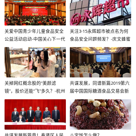
关爱中国青少年儿童食品安全
关注3·15永辉超市被点名为何
公益活动启动-中国关心下一代
食品安全问题频发？-庆文蜂蜜
健康体育基金会
多少钱
关掉网红概念股的“美颜滤
共谋发展，同谱新篇2019第六
镜”，股价还能“飞”多久？-杭州
届中国国际糖酒食品交易会新
天风食品有限公司
闻发布会在宁举办-泸州系列酒
多少参加南京糖酒会
共谋发展新篇章！奉贤区人民
八宝饭怎么做？