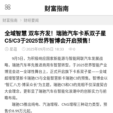
财富指南
财富指南
财经要闻
全域智慧 双车齐发！瑞驰汽车卡系双子星
C5/C3于2025世界智博会开启预售！
星蕴
2025年09月05日 18:33
0
9月5日，为积极响应国家新能源与智能网联汽车发展战
略，瑞驰汽车率先推进商用车智慧转型，于2025世界智能产业
博览会这一全球性舞台上，正式开启旗下卡系双子星——全域
超增智慧新卡瑞驰C5与全能智慧新卡瑞驰C3的预售。智博会以
“智汇八方·博采众长”为主题，瑞驰C5和C3的亮相不仅深度契合
大会理念，更彰显了瑞驰汽车在智能化浪潮中的创新实力与前
瞻布局。
瑞驰C5推出纯电、汽油增程、CNG增程三种动力类型，预
售价8.99万元起。