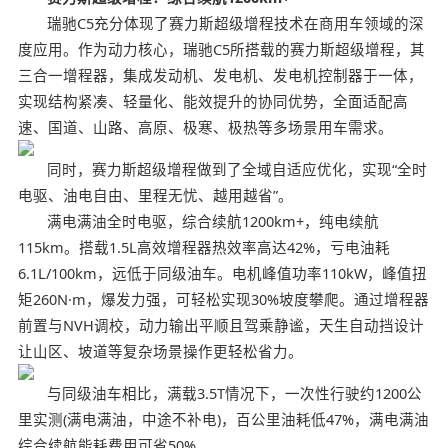
瑞驰C5充分体现了赛力斯超级增程技术在商用车领域的深
度应用。作为动力核心，瑞驰C5所搭载的赛力斯超级增程，其
三合一增程器，集成发动机、发电机、发电机控制器于一体，
实现结构紧凑、轻量化、能效提升的协同优势，全面适配高
速、国道、山路、高原、极寒、极热等多场景用车需求。
同时，赛力斯超级增程做到了全域自适应优化，实现“全时
电驱、油电自由、里程无忧、越用越省”。
满电满油全时电驱，综合续航1200km+，纯电续航
115km。搭载1.5L高效增程器热效率高达42%，亏电油耗
6.1L/100km，远低于同级油车。电机峰值功率110kW，峰值扭
矩260N·m，爆发力强，可轻松实现30%坡度攀爬。通过增程器
前置与NVH调校，动力输出平顺且驾乘静谧，天生自动挡设计
让山区、坡道等复杂场景操作更轻松省力。
与同级油车相比，满载3.5T情况下，一次性行驶约1200公
里实测(满电满油，中途不补电)，百公里油耗低47%，满电满油
综合续航能耗费用可省50%。