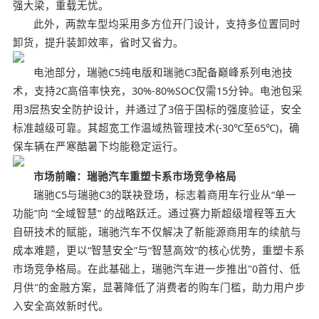
强大梁，重载无忧。
此外，两款车型均采用多方位开门设计，支持多位置同时
卸货，提升装卸效率，省时又省力。
电池部分，瑞驰C5纯电版和瑞驰C3配备巅峰系列电池技
术，支持2C高倍率快充，30%-80%SOC仅需15分钟。电池包采
用3层热安全防护设计，并通过了3倍于国标的强度验证，安全
标准越级可靠。其超宽工作温域热管理技术(-30℃至65℃)，确
保车辆在严寒酷暑下均能稳定运行。
市场前瞻：瑞驰汽车重塑卡系市场竞争格局
瑞驰C5与瑞驰C3的联袂登场，标志着商用车行业从“单一
功能”向 “全域智慧” 的战略跃迁。通过赛力斯超级增程等五大
自研技术的赋能，瑞驰汽车不仅解决了新能源商用车的续航与
成本难题，更以“智慧安全”与“智慧高效”的核心优势，重塑卡系
市场竞争格局。在此基础上，瑞驰汽车进一步推出"0首付、低
月供"的金融方案，显著降低了消费者的购车门槛，助力用户步
入安全高效新时代。