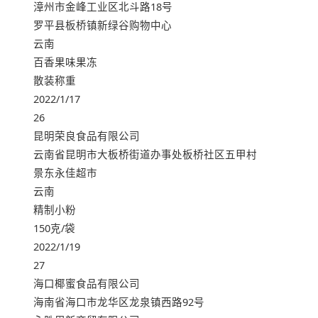
漳州市金峰工业区北斗路18号
罗平县板桥镇新绿谷购物中心
云南
百香果味果冻
散装称重
2022/1/17
26
昆明荣良食品有限公司
云南省昆明市大板桥街道办事处板桥社区五甲村
景东永佳超市
云南
精制小粉
150克/袋
2022/1/19
27
海口椰蜜食品有限公司
海南省海口市龙华区龙泉镇西路92号