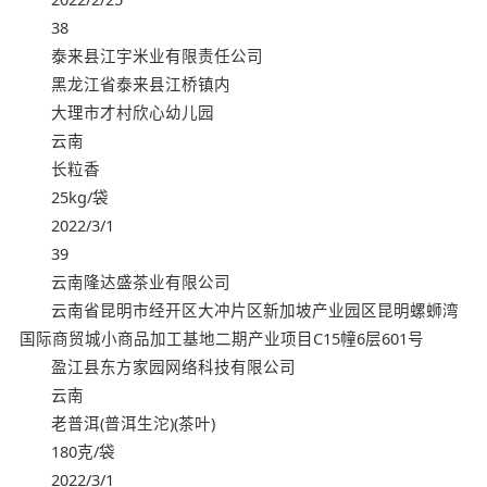
38
泰来县江宇米业有限责任公司
黑龙江省泰来县江桥镇内
大理市才村欣心幼儿园
云南
长粒香
25kg/袋
2022/3/1
39
云南隆达盛茶业有限公司
云南省昆明市经开区大冲片区新加坡产业园区昆明螺蛳湾
国际商贸城小商品加工基地二期产业项目C15幢6层601号
盈江县东方家园网络科技有限公司
云南
老普洱(普洱生沱)(茶叶)
180克/袋
2022/3/1