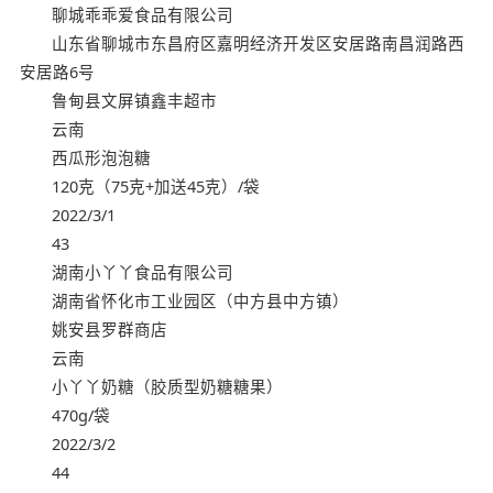
聊城乖乖爱食品有限公司
山东省聊城市东昌府区嘉明经济开发区安居路南昌润路西
安居路6号
鲁甸县文屏镇鑫丰超市
云南
西瓜形泡泡糖
120克（75克+加送45克）/袋
2022/3/1
43
湖南小丫丫食品有限公司
湖南省怀化市工业园区（中方县中方镇）
姚安县罗群商店
云南
小丫丫奶糖（胶质型奶糖糖果）
470g/袋
2022/3/2
44