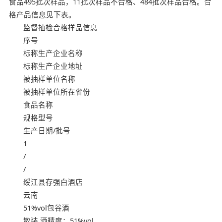
食品495批次样品，11批次样品不合格、484批次样品合格。合
格产品信息见下表。
监督抽检合格样品信息
序号
标称生产企业名称
标称生产企业地址
被抽样单位名称
被抽样单位所在省份
食品名称
规格型号
生产日期/批号
1
/
/
绥江县存强白酒店
云南
51%vol包谷酒
散装 酒精度：51%vol