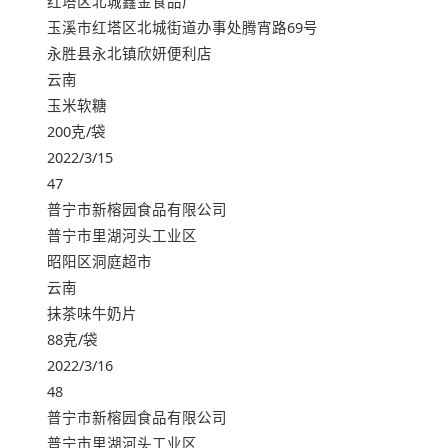
红塔区北城鑫金食品厂
玉溪市红塔区北城街道办事处腾宵路69号
永胜县永北镇欣妍便利店
云南
玉米软糖
200克/袋
2022/3/15
47
普宁市新榕园食品有限公司
普宁市里湖河头工业区
昭阳区洞庭超市
云南
抹茶味牛奶片
88克/袋
2022/3/16
48
普宁市新榕园食品有限公司
普宁市里湖河头工业区