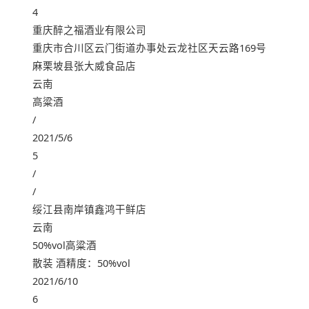
4
重庆醉之福酒业有限公司
重庆市合川区云门街道办事处云龙社区天云路169号
麻栗坡县张大威食品店
云南
高粱酒
/
2021/5/6
5
/
/
绥江县南岸镇鑫鸿干鲜店
云南
50%vol高粱酒
散装 酒精度：50%vol
2021/6/10
6