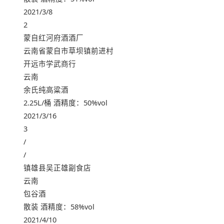
2021/3/8
2
蒙自红河府酒酒厂
云南省蒙自市草坝镇前进村
开远市学武商行
云南
余氏纯高粱酒
2.25L/桶 酒精度：50%vol
2021/3/16
3
/
/
镇雄县吴正雄副食店
云南
包谷酒
散装 酒精度：58%vol
2021/4/10