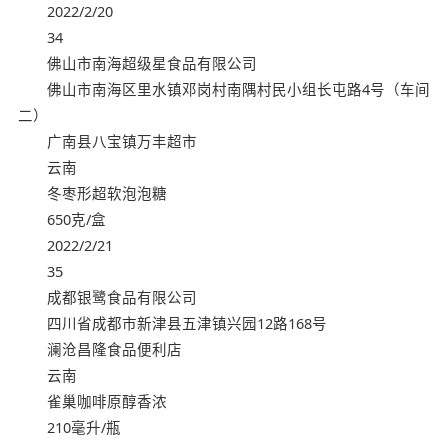
2022/2/20
34
佛山市南海超级星食品有限公司
佛山市南海区里水镇邓岗村南隅村民小组长屯路4号（车间
二）
广南县八宝镇万丰超市
云南
冬枣形超软泡泡糖
650克/盒
2022/2/21
35
成都银鹭食品有限公司
四川省成都市新津县五津镇兴园12路168号
澜沧昌隆食品便利店
云南
雀巢咖啡原醇香浓
210毫升/瓶