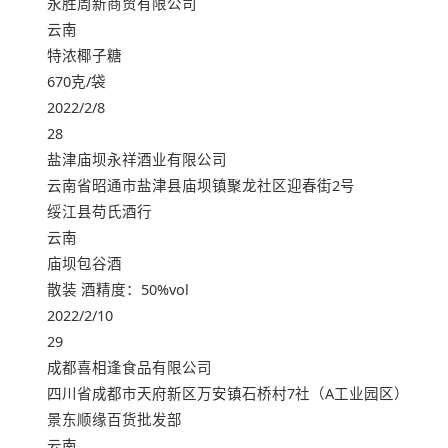
永胜周新商贸有限公司
云南
特浓椰子糖
670克/袋
2022/2/8
28
盐津庙坝永祥酒业有限公司
云南省昭通市盐津县庙坝镇聚龙社区迎春街2号
绥江县苟氏酒行
云南
庙坝包谷酒
散装 酒精度：50%vol
2022/2/10
29
成都喜相逢食品有限公司
四川省成都市天府新区万安镇石桥村7社（A工业园区）
景东顺缘百货批发部
云南