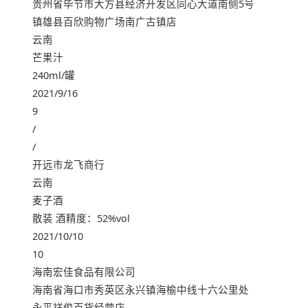
贵州省毕节市大方县经济开发区同心大道南侧5号
镇雄县百欣购物广场南广古镇店
云南
芒果汁
240ml/罐
2021/9/16
9
/
/
开远市龙飞商行
云南
麦子酒
散装 酒精度：52%vol
2021/10/10
10
海南宏佳食品有限公司
海南省海口市秀英区永兴镇海榆中线十六公里处
永平祥俊百货经营店