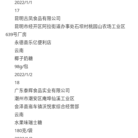
2022/1/1
17
昆明古凤食品有限公司
昆明市经开区阿拉街道办事处石坝村桃园山农场工业区
639号厂房
永德县乐亿便利店
云南
椰子奶糖
98g/包
2022/1/2
18
广东泰辉食品实业有限公司
潮州市潮安区庵埠仙溪工业区
会泽县迤车镇沃悦家综合经营部
云南
水果味瑞士糖
180克/袋