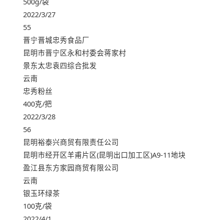
500g/袋
2022/3/27
55
晋宁晋城忠秀食品厂
昆明市晋宁区永和村委会蒋家村
景东太忠袁四综合批发
云南
忠秀粉丝
400克/把
2022/3/28
56
昆明裕泰兴商贸有限责任公司
昆明市经开区羊甫片区(昆明出口加工区)A9-11地块
盈江县东方家园商贸有限公司
云南
银玉环绿茶
100克/袋
2022/4/1