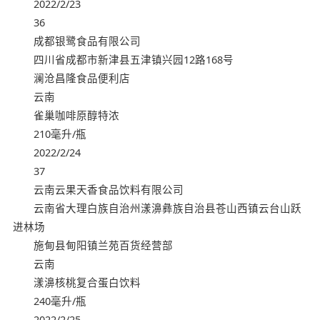
2022/2/23
36
成都银鹭食品有限公司
四川省成都市新津县五津镇兴园12路168号
澜沧昌隆食品便利店
云南
雀巢咖啡原醇特浓
210毫升/瓶
2022/2/24
37
云南云果天香食品饮料有限公司
云南省大理白族自治州漾濞彝族自治县苍山西镇云台山跃
进林场
施甸县甸阳镇兰苑百货经营部
云南
漾濞核桃复合蛋白饮料
240毫升/瓶
2022/2/25