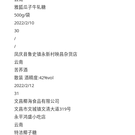
雅狐瓜子牛轧糖
500g/袋
2022/2/10
30
/
/
凤庆县鲁史镇永新村映昌杂货店
云南
苦荞酒
散装 酒精度:42%vol
2022/2/12
31
文昌椰海食品有限公司
文昌市文城镇文清大道319号
永平鸿盛小吃店
云南
特浓椰子糖