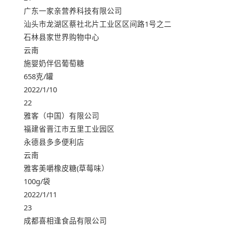
广东一家亲营养科技有限公司
汕头市龙湖区蔡社北片工业区区间路1号之二
石林县家世界购物中心
云南
施婴奶伴侣葡萄糖
658克/罐
2022/1/10
22
雅客（中国）有限公司
福建省晋江市五里工业园区
永德县多多便利店
云南
雅客美嚼橡皮糖(草莓味）
100g/袋
2022/1/11
23
成都喜相逢食品有限公司