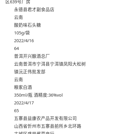
区639号厂房
永德县君才副食品店
云南
酸奶味石头糖
105g/袋
2022/4/16
64
普洱开兴酿酒总厂
云南普洱市宁洱县宁洱镇凤阳大松树
镇沅正伟批发部
云南
粮家白酒
350ml/瓶 酒精度:36%vol
2022/4/17
65
五寨县益康农产品开发有限公司
山西省忻州市五寨县前所乡北环路
古城区盛世酱菜商行