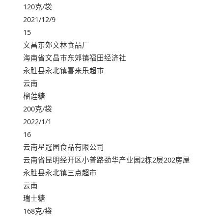
120克/袋
2021/12/9
15
文昌东郊文林食品厂
海南省文昌市东郊镇福田经济社
永胜县永北镇喜来乐超市
云南
榴莲糖
200克/袋
2022/1/1
16
云南星冠园食品有限公司
云南省昆明经开区小普路劲华产业园2栋2层202房屋
永胜县永北镇三点超市
云南
瑞士糖
168克/袋