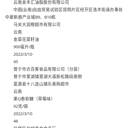
云南金丰汇油脂股份有限公司
中国(云南)自由贸易试验区昆明片区经开区洛羊街道办事处
中豪新册产业城B9、B10栋
马关大润橙超市有限公司
云南
金菜花菜籽油
900毫升/瓶
2022/3/10
45
普宁市合百客食品有限公司（分装）
普宁市里湖镇里湖大道新松路段南侧
富源县十八连山镇乐美购超市
云南
果Q卷软糖（草莓味）
92克/袋
2022/3/10
46