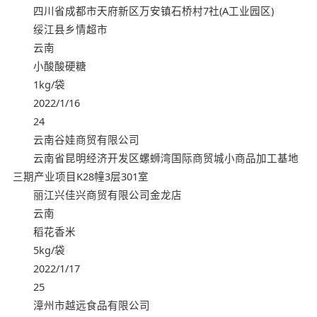
四川省成都市天府新区万安镇石桥村7社(A工业园区)
绥江县乡情超市
云南
小酸酸硬糖
1kg/袋
2022/1/16
24
云南谷娃商贸有限公司
云南省昆明经济开发区螺蛳湾国际商贸城小商品加工基地
三期产业项目K28幢3层301室
丽江兴佳兴商贸有限公司金龙店
云南
稻花香米
5kg/袋
2022/1/17
25
漳州市越远食品有限公司