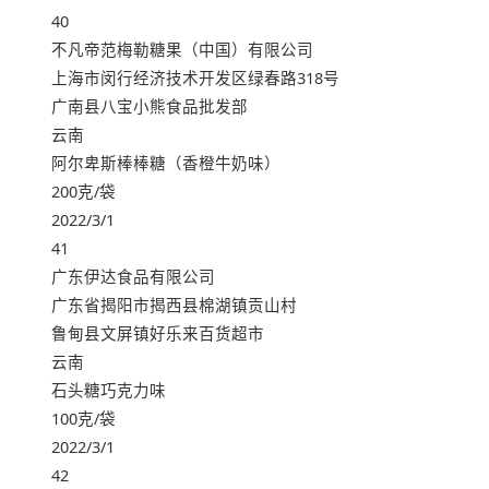
40
不凡帝范梅勒糖果（中国）有限公司
上海市闵行经济技术开发区绿春路318号
广南县八宝小熊食品批发部
云南
阿尔卑斯棒棒糖（香橙牛奶味）
200克/袋
2022/3/1
41
广东伊达食品有限公司
广东省揭阳市揭西县棉湖镇贡山村
鲁甸县文屏镇好乐来百货超市
云南
石头糖巧克力味
100克/袋
2022/3/1
42