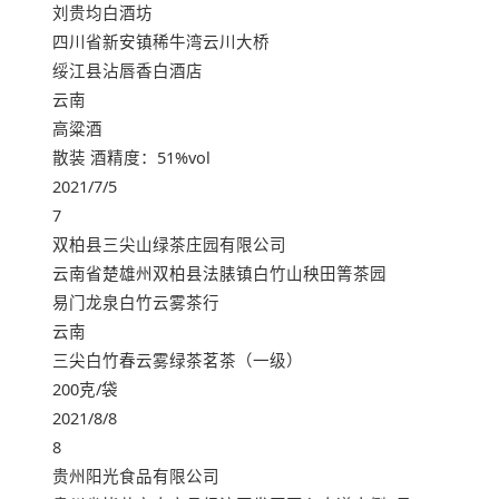
刘贵均白酒坊
四川省新安镇稀牛湾云川大桥
绥江县沾唇香白酒店
云南
高粱酒
散装 酒精度：51%vol
2021/7/5
7
双柏县三尖山绿茶庄园有限公司
云南省楚雄州双柏县法脿镇白竹山秧田箐茶园
易门龙泉白竹云雾茶行
云南
三尖白竹春云雾绿茶茗茶（一级）
200克/袋
2021/8/8
8
贵州阳光食品有限公司