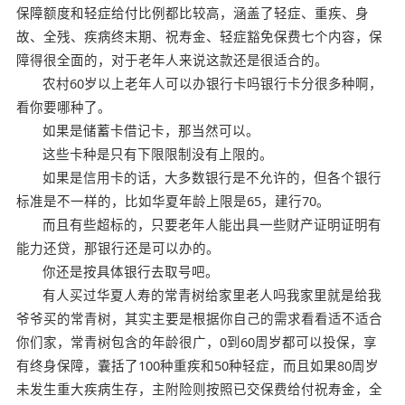
保障额度和轻症给付比例都比较高，涵盖了轻症、重疾、身
故、全残、疾病终末期、祝寿金、轻症豁免保费七个内容，保
障得很全面的，对于老年人来说这款还是很适合的。
农村60岁以上老年人可以办银行卡吗银行卡分很多种啊，
看你要哪种了。
如果是储蓄卡借记卡，那当然可以。
这些卡种是只有下限限制没有上限的。
如果是信用卡的话，大多数银行是不允许的，但各个银行
标准是不一样的，比如华夏年龄上限是65，建行70。
而且有些超标的，只要老年人能出具一些财产证明证明有
能力还贷，那银行还是可以办的。
你还是按具体银行去取号吧。
有人买过华夏人寿的常青树给家里老人吗我家里就是给我
爷爷买的常青树，其实主要是根据你自己的需求看看适不适合
你们家，常青树包含的年龄很广，0到60周岁都可以投保，享
有终身保障，囊括了100种重疾和50种轻症，而且如果80周岁
未发生重大疾病生存，主附险则按照已交保费给付祝寿金，全