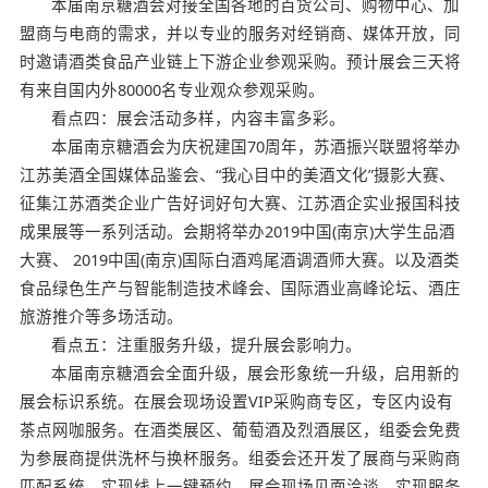
本届南京糖酒会对接全国各地的百货公司、购物中心、加
盟商与电商的需求，并以专业的服务对经销商、媒体开放，同
时邀请酒类食品产业链上下游企业参观采购。预计展会三天将
有来自国内外80000名专业观众参观采购。
看点四：展会活动多样，内容丰富多彩。
本届南京糖酒会为庆祝建国70周年，苏酒振兴联盟将举办
江苏美酒全国媒体品鉴会、“我心目中的美酒文化”摄影大赛、
征集江苏酒类企业广告好词好句大赛、江苏酒企实业报国科技
成果展等一系列活动。会期将举办2019中国(南京)大学生品酒
大赛、 2019中国(南京)国际白酒鸡尾酒调酒师大赛。以及酒类
食品绿色生产与智能制造技术峰会、国际酒业高峰论坛、酒庄
旅游推介等多场活动。
看点五：注重服务升级，提升展会影响力。
本届南京糖酒会全面升级，展会形象统一升级，启用新的
展会标识系统。在展会现场设置VIP采购商专区，专区内设有
茶点网咖服务。在酒类展区、葡萄酒及烈酒展区，组委会免费
为参展商提供洗杯与换杯服务。组委会还开发了展商与采购商
匹配系统，实现线上一键预约，展会现场见面洽谈，实现服务